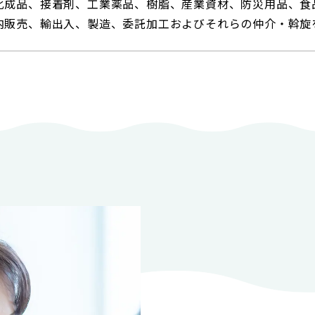
化成品、接着剤、工業薬品、樹脂、産業資材、防災用品、食
内販売、輸出入、製造、委託加工およびそれらの仲介・斡旋