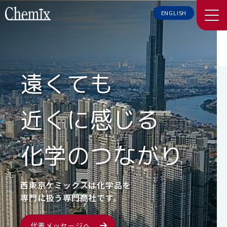
ENGLISH
遠くても
近くに感じる
化学のつながり
西東京ケミックスは化学品を
専門に扱う専門商社です。
代表メッセージへ